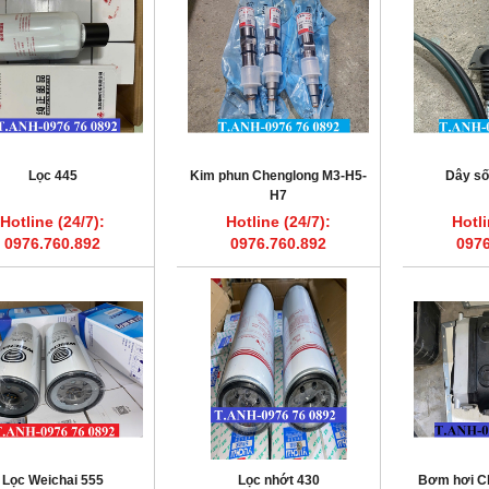
Lọc 445
Kim phun Chenglong M3-H5-
Dây s
H7
Hotline (24/7):
Hotline (24/7):
Hotli
0976.760.892
0976.760.892
0976
Lọc Weichai 555
Lọc nhớt 430
Bơm hơi C