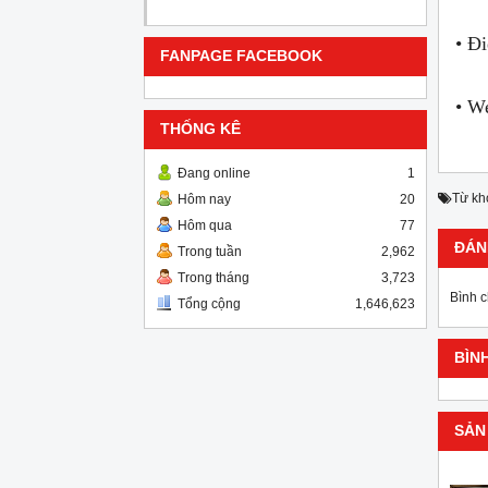
• Đi
FANPAGE FACEBOOK
• W
THỐNG KÊ
Đang online
1
Từ kh
Hôm nay
20
Hôm qua
77
ĐÁN
Trong tuần
2,962
Trong tháng
3,723
Bình 
Tổng cộng
1,646,623
BÌN
SẢN