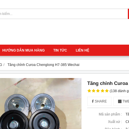
HƯỚNG DẪN MUA HÀNG
TIN TỨC
LIÊN HỆ
G
Tăng chỉnh Curoa Chenglong H7-385 Wechai
Tăng chỉnh Curoa
(138 đánh g
SHARE
TWE
Mã sản phẩm :
Tă
Xuất xứ :
C