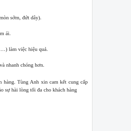
 mòn sớm, đứt dây).
m ái.
,…) làm việc hiệu quả.
g và nhanh chóng hơn.
ch hàng. Tùng Anh xin cam kết cung cấp
ảo sự hài lòng tối đa cho khách hàng
lá côn huyndai hd 120 máy d6ga bản 395,
Lá côn xe đầu kéo cheng
18 răng
Hotline (24/7): 0976.760.892
Hotline (24/7): 0976.