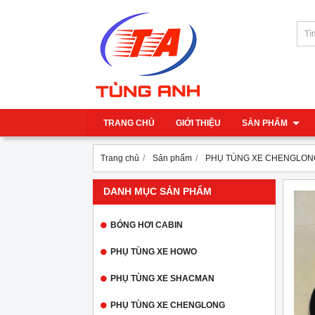
TRANG CHỦ
GIỚI THIỆU
SẢN PHẨM
Trang chủ
Sản phẩm
PHỤ TÙNG XE CHENGLON
DANH MỤC SẢN PHẨM
BÓNG HƠI CABIN
PHỤ TÙNG XE HOWO
PHỤ TÙNG XE SHACMAN
PHỤ TÙNG XE CHENGLONG