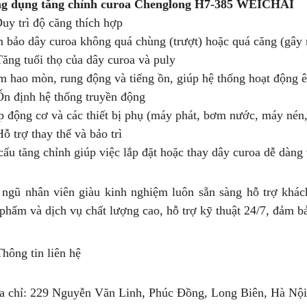
g dụng tăng chỉnh curoa Chenglong H7-385 WEICHAI
uy trì độ căng thích hợp
 bảo dây curoa không quá chùng (trượt) hoặc quá căng (gây
Tăng tuổi thọ của dây curoa và puly
m hao mòn, rung động và tiếng ồn, giúp hệ thống hoạt động ê
Ổn định hệ thống truyền động
p động cơ và các thiết bị phụ (máy phát, bơm nước, máy nén
Hỗ trợ thay thế và bảo trì
cấu tăng chỉnh giúp việc lắp đặt hoặc thay dây curoa dễ dàn
 ngũ nhân viên giàu kinh nghiệm luôn sẵn sàng hỗ trợ khá
phẩm và dịch vụ chất lượng cao, hỗ trợ kỹ thuật 24/7, đảm b
Thông tin liên hệ
ng hơi sau cabin chenglong
LÁ CÔN HYUNDAI COUNTY BẢN 300, 14
RĂNG ÓC 35MM CHÍNH HNAGX
ịa chỉ: 229 Nguyễn Văn Linh, Phúc Đồng, Long Biên, Hà Nội
line (24/7): 0976.760.892
Hotline (24/7): 0976.760.892