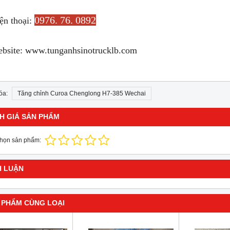
0976. 76. 0892
ện thoại:
ebsite: www.tunganhsinotrucklb.com
óa:
Tăng chỉnh Curoa Chenglong H7-385 Wechai
H GIÁ SẢN PHẨM
chọn sản phẩm:
H LUẬN
 PHẨM CÙNG LOẠI