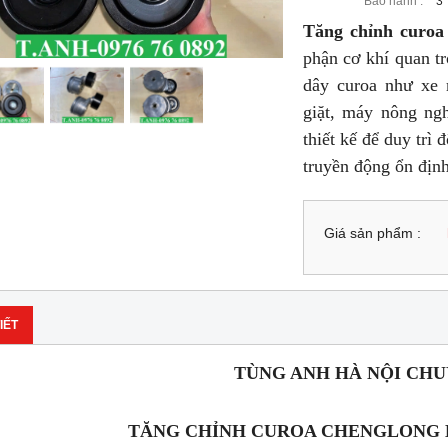
Bảo hành :
3
Tăng chỉnh curoa
phận cơ khí quan t
dây curoa như xe
giặt, máy nông ngh
thiết kế để duy trì
truyền động ổn định
Giá sản phẩm :
IẾT
TÙNG ANH HÀ NỘI CH
TĂNG CHỈNH CUROA CHENGLONG H