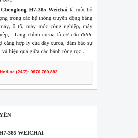
 THÁNG
 Chenglong H7-385 Weichai
là một bộ
rọng trong các hệ thống truyền động bằng
 máy, ô tô, máy móc công nghiệp, máy
iệp,...Tăng chỉnh curoa là cơ cấu được
 độ căng hợp lý của dây curoa, đảm bảo sự
 và hiệu quả giữa các bánh ròng rọc .
Hotline (24/7): 0976.760.892
UYÊN
7-385 WEICHAI