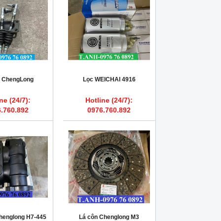
ố ChengLong
Lọc WEICHAI 4916
ne (24/7):
Hotline (24/7):
.760.892
0976.760.892
henglong H7-445
Lá côn Chenglong M3