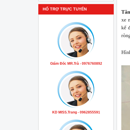
HỔ TRỢ TRỰC TUYẾN
Tăn
xe 
kế 
ròng
Hìn
Giám Đốc MR.Trà - 0976760892
KD MISS.Trang - 0962855591