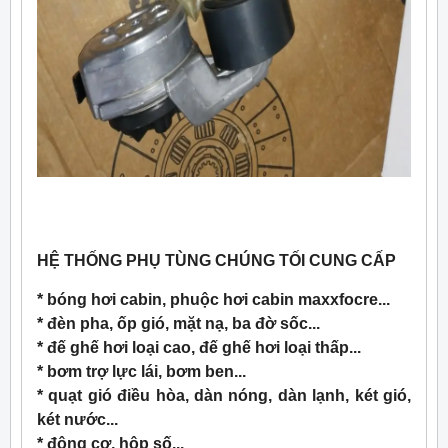
HỆ THỐNG PHỤ TÙNG CHÚNG TỐI CUNG CẤP
* bóng hơi cabin, phuộc hơi cabin maxxfocre...
* đèn pha, ốp gió, mặt nạ, ba đờ sốc...
* đế ghế hơi loại cao, đế ghế hơi loại thấp...
* bơm trợ lực lái, bơm ben...
* quạt gió điều hòa, dàn nóng, dàn lạnh, két gió,
két nước...
* động cơ, hộp số...