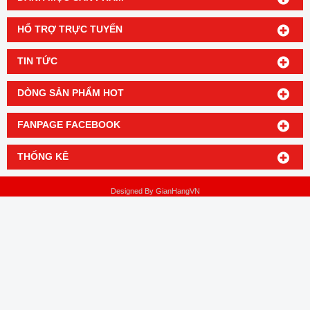
HỔ TRỢ TRỰC TUYẾN
TIN TỨC
DÒNG SẢN PHẨM HOT
FANPAGE FACEBOOK
THỐNG KÊ
Designed By
GianHangVN