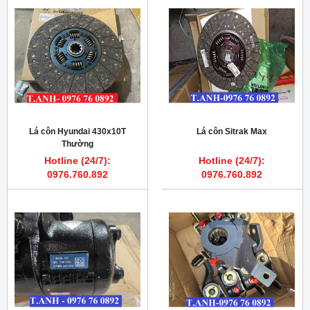
Lá côn Hyundai 430x10T
Lá côn Sitrak Max
Thường
Hotline (24/7):
Hotline (24/7):
0976.760.892
0976.760.892