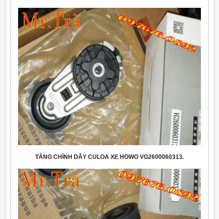
TĂNG CHỈNH DÂY CULOA XE HOWO VG2600060313.