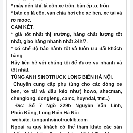
* máy nén khí, lá côn xe trộn, bàn ép xe trộn
* bàn ép là côn, van chia hơi cho xe ben, xe tải và
rơ mooc.
CAM KẾT.
* giá tốt nhất thị trường, hàng chất lượng tốt
nhất, giao hàng nhanh nhất 24h/7.
* có chế độ bảo hành tốt và luôn ưu đãi khách
hàng.
Hãy liên hệ với chúng tôi để được vụ nhanh và
tốt nhất.
TÙNG ANH SINOTRUCK LONG BIÊN HÀ NỘI.
Chuyên cung cấp phụ tùng cho các dòng xe
ben, xe tải và đầu kéo như( howo, shacman,
chenglong, dongfeng, camc, huyndai, tmt...)
Đ/c: Số 7 Ngõ 229b Nguyễn Văn Linh,
Phúc Đồng, Long Biên Hà Nội.
website: tunganhsinotrucklb.com
Ngoài ra quý khách có thể tham khảo các sản