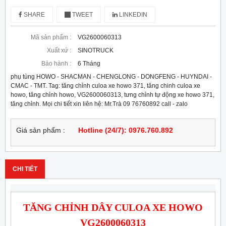
SHARE
TWEET
LINKEDIN
Mã sản phẩm :
VG2600060313
Xuất xứ :
SINOTRUCK
Bảo hành :
6 Tháng
phụ tùng HOWO - SHACMAN - CHENGLONG - DONGFENG - HUYNDAI -
CMAC - TMT. Tag: tăng chỉnh culoa xe howo 371, tăng chinh culoa xe
howo, tăng chỉnh howo, VG2600060313, tưng chỉnh tự động xe howo 371,
tăng chỉnh. Mọi chi tiết xin liên hệ: Mr.Trà 09 76760892 call - zalo
Giá sản phẩm :
Hotline (24/7): 0976.760.892
CHI TIẾT
TĂNG CHỈNH DÂY CULOA XE HOWO
VG2600060313