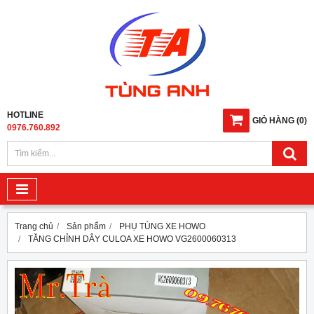
HOTLINE
GIỎ HÀNG
(
0
)
0976.760.892
Trang chủ
Sản phẩm
PHỤ TÙNG XE HOWO
TĂNG CHỈNH DÂY CULOA XE HOWO VG2600060313