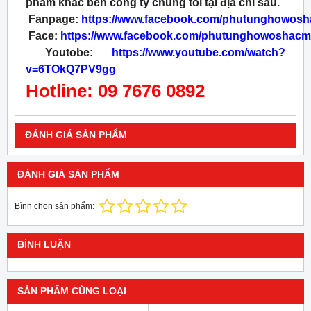
phẩm khác bên công ty chúng tôi tại địa chỉ sau.
Fanpage:
https://www.facebook.com/phutunghowos
Face:
https://www.facebook.com/phutunghowoshacm
Youtobe:
https://www.youtube.com/watch?
v=6TOkQ7PV9gg
Hotline: 09 7676 0892
ĐÁNH GIÁ SẢN PHẨM
ĐÁNH GIÁ SẢN PHẨM
Bình chọn sản phẩm:
BÌNH LUẬN
SẢN PHẨM CÙNG LOẠI