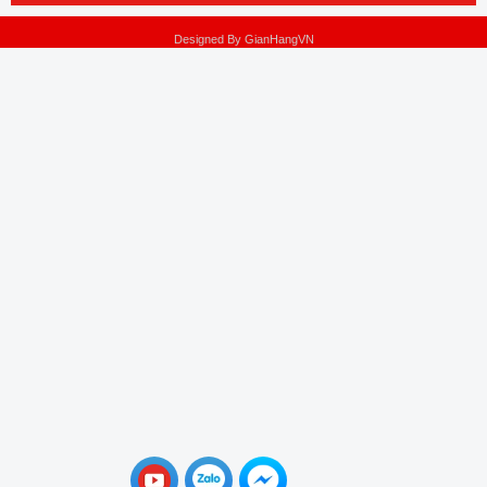
Designed By
GianHangVN