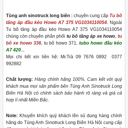
Tùng anh sinotruck long biên :
chuyên cung cấp
Tu bô
tăng áp đầu kéo Howo A7 375 VG1034110054
. Ngoài
Tu bô tăng áp đầu kéo Howo A7 375 VG1034110054
chúng còn chuyên phân phối
tu bô tăng áp xe howo
,
tu
bô xe howo 336
, tu bô howo 371,
tubo howo đầu kéo
A7 420
...
Mọi chi tiết xin liên hệ: Mr.Trà 09 7676 0892 0377
992882
Chất lượng:
Hàng chính hãng 100%. Cam kết với quý
khách mua mọi sản phẩm bên Tùng Anh Sinotruck Long
Biên Hà Nội có chính sách bảo hành rõ ràng và giá cả
hợp lí nhất Miền Bắc.
Note:
Khuyến khích quý khách lên sủ dụng hàng chính
hãng do Tùng Anh Sinotruck Long Biên Hà Nội cung cấp