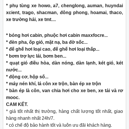
* phụ tùng xe howo, a7, chenglong, auman, huyndai
xcient, trago, shacman, đông phong, hoamai, thaco,
xe trường hải, xe tmt....
* bóng hơi cabin, phuộc hơi cabin maxxfocre...
* đèn pha, ốp gió, mặt nạ, ba đờ sốc...
* đế ghế hơi loại cao, đế ghế hơi loại thấp...
* bơm trợ lực lái, bơm ben...
* quạt gió điều hòa, dàn nóng, dàn lạnh, két gió, két
nước...
* động cơ, hộp số...
* máy nén khí, lá côn xe trộn, bàn ép xe trộn
* bàn ép là côn, van chia hơi cho xe ben, xe tải và rơ
mooc.
CAM KẾT.
* giá tốt nhất thị trường, hàng chất lượng tốt nhất, giao
hàng nhanh nhất 24h/7.
* có chế độ bảo hành tốt và luôn ưu đãi khách hàng.