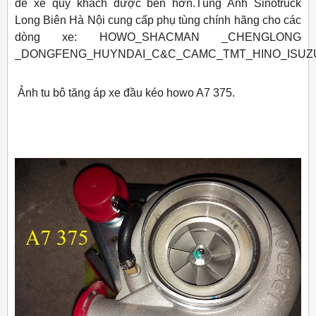
để xe quý khách được bền hơn.Tùng Anh Sinotruck
Long Biên Hà Nội cung cấp phụ tùng chính hãng cho các
dòng xe: HOWO_SHACMAN _CHENGLONG
_DONGFENG_HUYNDAI_C&C_CAMC_TMT_HINO_ISUZ
Ảnh tu bô tăng áp xe đầu kéo howo A7 375.