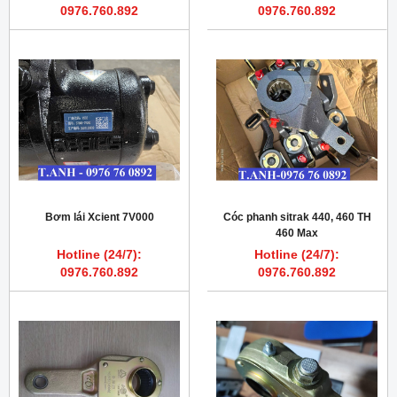
0976.760.892
0976.760.892
Bơm lái Xcient 7V000
Cóc phanh sitrak 440, 460 TH
460 Max
Hotline (24/7):
Hotline (24/7):
0976.760.892
0976.760.892