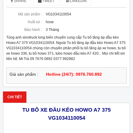
SHARE
TWEET
LINKEDIN
Mã sản phẩm :
VG1034110054
Xuất xứ :
hose
Bảo hành :
3 Tháng
Tùng anh sinotruck long biên chuyên cung cấp Tu bô tăng áp đầu kéo
Howo A7 375 VG1034110054. Ngoài Tu bô tăng áp đầu kéo Howo A7 375
VG1034110054 chúng còn chuyên phân phối tu bô tăng áp xe howo, tu bô
xe howo 336, tu bô howo 371, tubo howo đầu kéo A7 420... Mọi chi tiết xin
liên hệ: Mr.Trà 09 7676 0892 0377 992882
Giá sản phẩm :
Hotline (24/7): 0976.760.892
CHI TIẾT
TU BÔ XE ĐẦU KÉO HOWO A7 375
VG1034110054