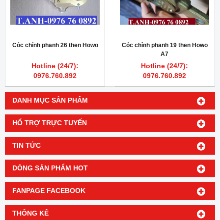
Cóc chỉnh phanh 26 then Howo
Cóc chỉnh phanh 19 then Howo
A7
Hotline (24/7):
Hotline (24/7):
0976.760.892
0976.760.892
DANH MỤC SẢN PHẨM
HỔ TRỢ TRỰC TUYẾN
TIN TỨC
DÒNG SẢN PHẨM HOT
FANPAGE FACEBOOK
THỐNG KÊ