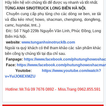
Hãy liên hệ với chúng tôi để được vụ nhanh và tốt nhất.
TÙNG ANH SINOTRUCK LONG BIÊN HÀ NỘI.
Chuyên cung cấp phụ tùng cho các dòng xe ben, xe tải
và đầu kéo như( howo, shacman, chenglong, dongfeng,
camc, huyndai, tmt...)
Đ/c: Số 7 Ngõ 229b Nguyễn Văn Linh, Phúc Đồng, Long
Biên Hà Nội.
website
:
www.tunganhsinotrucklb.com
Ngoài ra quý khách có thể tham khảo các sản phẩm khác
bên công ty chúng tôi tại địa chỉ sau.
Fanpage:
https://www.facebook.com/phutunghowosha
Face:
https://www.facebook.com/phutunghowoshacman
Youtobe:
https://www.youtube.com/watch?
v=YuiJO6EXMZU
​Hotline: Mr.Trà 09 7676 0892 - Miss.Trang 0962.855.591