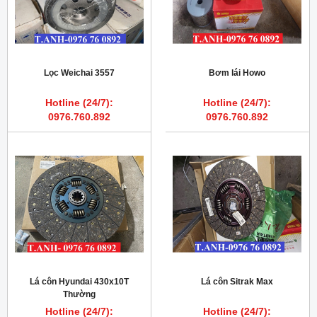
Lọc Weichai 3557
Bơm lái Howo
Hotline (24/7):
Hotline (24/7):
0976.760.892
0976.760.892
Lá côn Hyundai 430x10T
Lá côn Sitrak Max
Thường
Hotline (24/7):
Hotline (24/7):