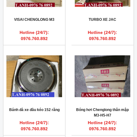
VISAI CHENGLONG M3
TURBO XE JAC
Hotline (24/7):
Hotline (24/7):
0976.760.892
0976.760.892
Bánh đà xe đầu kéo 152 răng
Bóng hơi Chenglong thân mập
M3-H5-H7
Hotline (24/7):
Hotline (24/7):
0976.760.892
0976.760.892