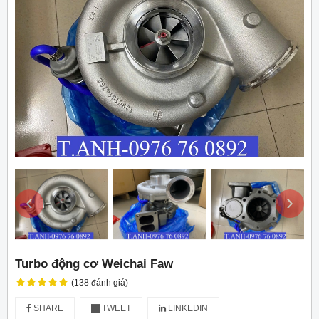
‹
›
Turbo động cơ Weichai Faw
(138 đánh giá)
SHARE
TWEET
LINKEDIN