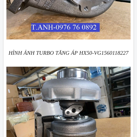
HÌNH ẢNH TURBO TĂNG ÁP HX50-VG1560118227