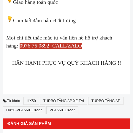
Giao hàng toàn quốc
Cam kết đảm bảo chất lượng
Mọi chi tiết thắc mắc tư vấn liên hệ hỗ trợ khách
hàng:
0976 76 0892 CALL/ZALO
HÂN HẠNH PHỤC VỤ QUÝ KHÁCH HÀNG !!
Từ khóa:
HX50
TURBO TĂNG ÁP XE TẢI
TURBO TĂNG ÁP
HX50-VG1560118227
VG1560118227
ĐÁNH GIÁ SẢN PHẨM