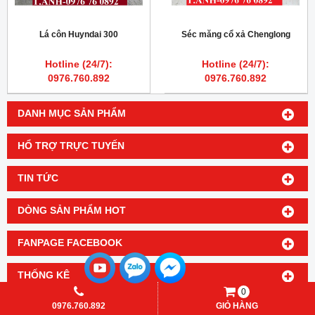
Lá côn Huyndai 300
Séc măng cổ xả Chenglong
Hotline (24/7):
Hotline (24/7):
0976.760.892
0976.760.892
DANH MỤC SẢN PHẨM
HỔ TRỢ TRỰC TUYẾN
TIN TỨC
DÒNG SẢN PHẨM HOT
FANPAGE FACEBOOK
THỐNG KÊ
0
0976.760.892
GIỎ HÀNG
Designed By
GianHangVN