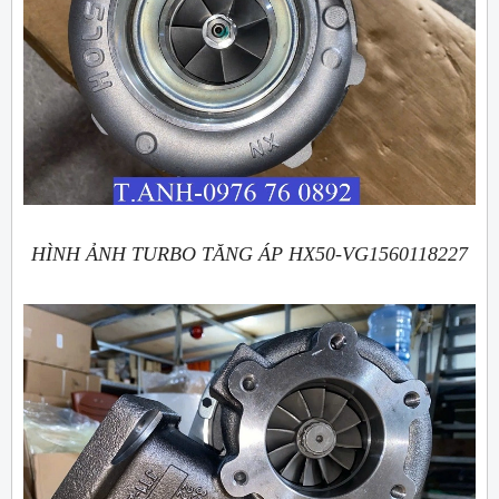
HÌNH ẢNH TURBO TĂNG ÁP HX50-VG1560118227