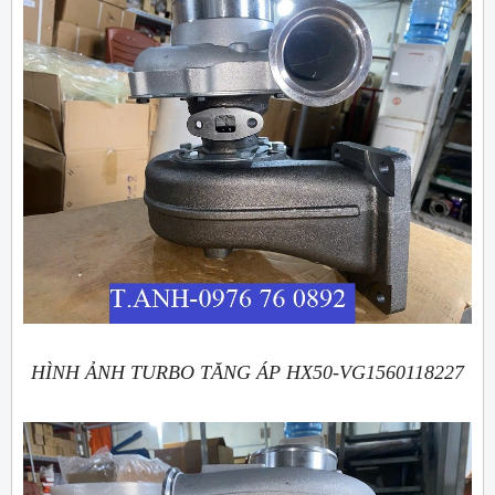
HÌNH ẢNH TURBO TĂNG ÁP HX50-VG1560118227