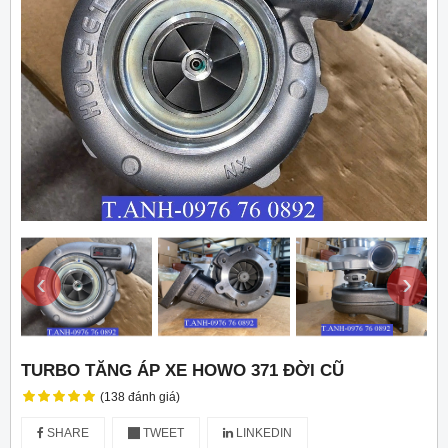
‹
›
TURBO TĂNG ÁP XE HOWO 371 ĐỜI CŨ
(138 đánh giá)
SHARE
TWEET
LINKEDIN