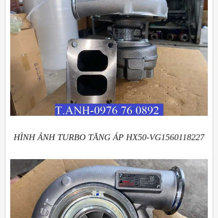
HÌNH ẢNH TURBO TĂNG ÁP HX50-VG1560118227