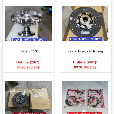
Ly tâm T5G
Lá côn Howo chính hãng
Hotline (24/7):
Hotline (24/7):
0976.760.892
0976.760.892