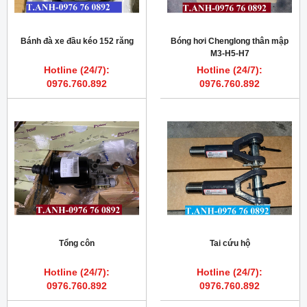
Bánh đà xe đầu kéo 152 răng
Bóng hơi Chenglong thân mập
M3-H5-H7
Hotline (24/7):
Hotline (24/7):
0976.760.892
0976.760.892
Tổng côn
Tai cứu hộ
Hotline (24/7):
Hotline (24/7):
0976.760.892
0976.760.892