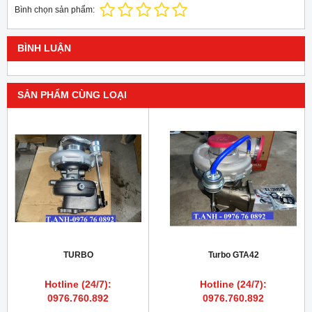
Bình chọn sản phẩm:
BÌNH LUẬN
SẢN PHẨM CÙNG LOẠI
TURBO
Turbo GTA42
Hotline (24/7):
Hotline (24/7):
0976.760.892
0976.760.892