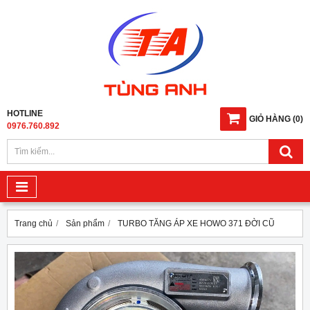
HOTLINE
GIỎ HÀNG
(
0
)
0976.760.892
Trang chủ
Sản phẩm
TURBO TĂNG ÁP XE HOWO 371 ĐỜI CŨ