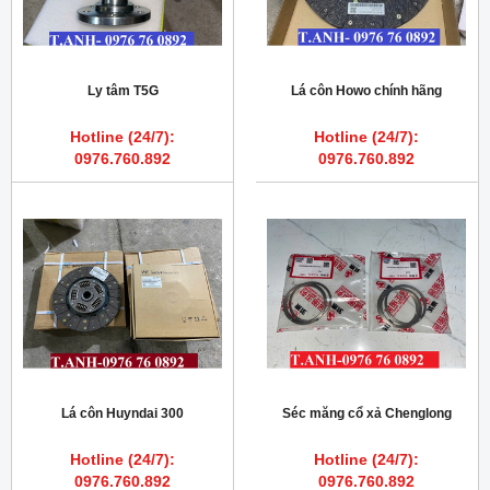
Ly tâm T5G
Lá côn Howo chính hãng
Hotline (24/7):
Hotline (24/7):
0976.760.892
0976.760.892
Lá côn Huyndai 300
Séc măng cổ xả Chenglong
Hotline (24/7):
Hotline (24/7):
0976.760.892
0976.760.892