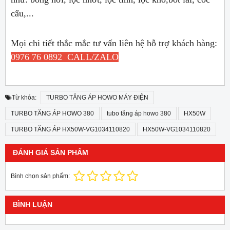
cẩu,...
Mọi chi tiết thắc mắc tư vấn liên hệ hỗ trợ khách hàng:
0976 76 0892 CALL/ZALO
Từ khóa:
TURBO TĂNG ÁP HOWO MÁY ĐIỆN
TURBO TĂNG ÁP HOWO 380
tubo tăng áp howo 380
HX50W
TURBO TĂNG ÁP HX50W-VG1034110820
HX50W-VG1034110820
ĐÁNH GIÁ SẢN PHẨM
Bình chọn sản phẩm:
BÌNH LUẬN