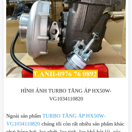
HÌNH ẢNH TURBO TĂNG ÁP HX50W-
VG1034110820
Ngoài sản phẩm
TURBO TĂNG ÁP HX50W-
VG1034110820
chúng tối còn rất nhiều sản phẩm khác
như: bóng hơi, lọc nhớt, lọc tinh, lọc khô,bót lái, cóc