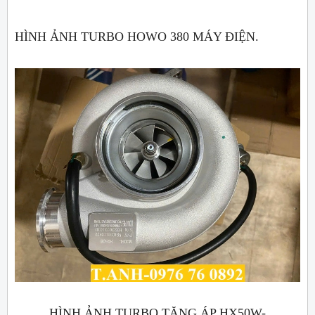
HÌNH ẢNH TURBO HOWO 380 MÁY ĐIỆN.
HÌNH ẢNH TURBO TĂNG ÁP HX50W-