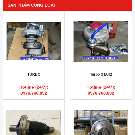
SẢN PHẨM CÙNG LOẠI
TURBO
Turbo GTA42
Hotline (24/7):
Hotline (24/7):
0976.760.892
0976.760.892