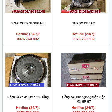
VISAI CHENGLONG M3
TURBO XE JAC
Hotline (24/7):
Hotline (24/7):
0976.760.892
0976.760.892
Bánh đà xe đầu kéo 152 răng
Bóng hơi Chenglong thân mập
M3-H5-H7
Hotline (24/7):
Hotline (24/7):