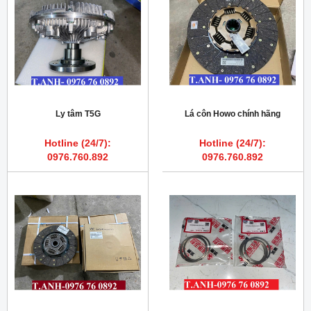
Ly tâm T5G
Lá côn Howo chính hãng
Hotline (24/7):
Hotline (24/7):
0976.760.892
0976.760.892