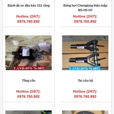
Bánh đà xe đầu kéo 152 răng
Bóng hơi Chenglong thân mập
M3-H5-H7
Hotline (24/7):
Hotline (24/7):
0976.760.892
0976.760.892
Tổng côn
Tai cứu hộ
Hotline (24/7):
Hotline (24/7):
0976.760.892
0976.760.892