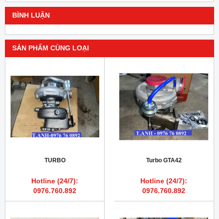
BÌNH LUẬN
SẢN PHẨM CÙNG LOẠI
TURBO
Turbo GTA42
Hotline (24/7):
Hotline (24/7):
0976.760.892
0976.760.892