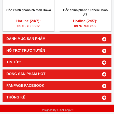
Cóc chỉnh phanh 26 then Howo
Cóc chỉnh phanh 19 then Howo
A7
Hotline (24/7):
Hotline (24/7):
0976.760.892
0976.760.892
DANH MỤC SẢN PHẨM
HỔ TRỢ TRỰC TUYẾN
TIN TỨC
DÒNG SẢN PHẨM HOT
FANPAGE FACEBOOK
THỐNG KÊ
Designed By
GianHangVN