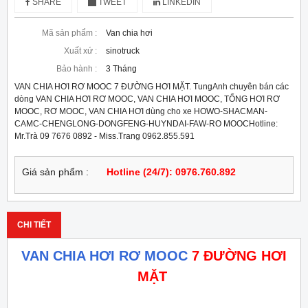
SHARE
TWEET
LINKEDIN
Mã sản phẩm :
Van chia hơi
Xuất xứ :
sinotruck
Bảo hành :
3 Tháng
VAN CHIA HƠI RƠ MOOC 7 ĐƯỜNG HƠI MẶT. TungAnh chuyên bán các
dòng VAN CHIA HƠI RƠ MOOC, VAN CHIA HƠI MOOC, TỔNG HƠI RƠ
MOOC, RƠ MOOC, VAN CHIA HƠI dùng cho xe HOWO-SHACMAN-
CAMC-CHENGLONG-DONGFENG-HUYNDAI-FAW-RO MOOC ​Hotline:
Mr.Trà 09 7676 0892 - Miss.Trang 0962.855.591
Giá sản phẩm :
Hotline (24/7): 0976.760.892
CHI TIẾT
VAN CHIA HƠI RƠ MOOC
7 ĐƯỜNG HƠI
MẶT