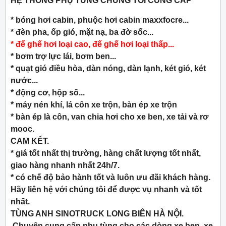
HỆ THỐNG PHỤ TÙNG CHÚNG TỐI CUNG CẤP
* bóng hơi cabin, phuộc hơi cabin maxxfocre...
* đèn pha, ốp gió, mặt nạ, ba đờ sốc...
* đế ghế hơi loại cao, đế ghế hơi loại thấp...
* bơm trợ lực lái, bơm ben...
* quạt gió điều hòa, dàn nóng, dàn lạnh, két gió, két
nước...
* động cơ, hộp số...
* máy nén khí, lá côn xe trộn, bàn ép xe trộn
* bàn ép là côn, van chia hơi cho xe ben, xe tải và rơ
mooc.
CAM KẾT.
* giá tốt nhất thị trường, hàng chất lượng tốt nhất,
giao hàng nhanh nhất 24h/7.
* có chế độ bảo hành tốt và luôn ưu đãi khách hàng.
Hãy liên hệ với chúng tôi để được vụ nhanh và tốt
nhất.
TÙNG ANH SINOTRUCK LONG BIÊN HÀ NỘI.
Chuyên cung cấp phụ tùng cho các dòng xe ben, xe