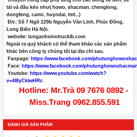
tải và đầu kéo như( howo, shacman, chenglong,
dongfeng, camc, huyndai, tmt...)
Đ/c: Số 7 Ngõ 229b Nguyễn Văn Linh, Phúc Đồng,
Long Biên Hà Nội.
website: tunganhsinotrucklb.com
Ngoài ra quý khách có thể tham khảo các sản phẩm
khác bên công ty chúng tôi tại địa chỉ sau.
Fanpage:
https://www.facebook.com/phutunghowosha
Face:
https://www.facebook.com/phutunghowoshacman
Youtobe:
https://www.youtube.com/watch?
v=4l8yCkiwHRc
Hotline: Mr.Trà 09 7676 0892 -
Miss.Trang 0962.855.591
ĐÁNH GIÁ SẢN PHẨM