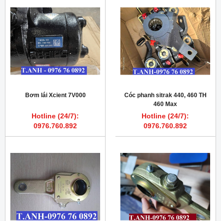
Bơm lái Xcient 7V000
Cóc phanh sitrak 440, 460 TH
460 Max
Hotline (24/7):
Hotline (24/7):
0976.760.892
0976.760.892