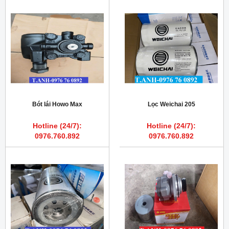
Bót lái Howo Max
Lọc Weichai 205
Hotline (24/7):
Hotline (24/7):
0976.760.892
0976.760.892