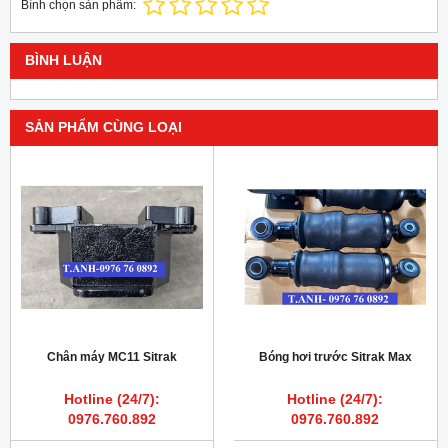
Bình chọn sản phẩm:
BÌNH LUẬN
SẢN PHẨM CÙNG LOẠI
Chân máy MC11 Sitrak
Bóng hơi trước Sitrak Max
Hotline (24/7):
Hotline (24/7):
0976.760.892
0976.760.892